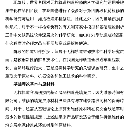
现阶段，世界各国对无柞轨道构造检修的科学研究与运用关键
集中化在第四阶段，在我国也进行了众多对于第四阶段负荷检修的
科学研究与运用，如抬板灌浆检修法。除此之外，因为当场伤损多
种形式，对于不一样检修负荷的有关测算实体模型和基础理论剖析
工作中欠缺系统软件深层次的科学研究，如CRTS I型轨道板拉高到
什么程度时必须对凸台开展加高或是拆换解决。
阶段的轨道组件拆换，归属于无柞轨道维修技术性科学研究层
面，是较创新性的贮备技术性。在我国无柞轨道全线通车里程数
长、自然环境跨距大，它是必需科学研究的关键课题研究，重中之
重取决于原材料、机器设备和施工技术的科学研究。
基础理论基本与原材料
无柞轨道容易伤损的基础薄弱构造是填充层，因为维修時间有
限公司，维修的填充层原材料没法具有与在建铁路线同样的保养時
间，对于，还需从基础理论上演算出维修原材料在初次全线通车时
最少的物理性能规定，上述結果来产品研发适合于组件拆换维修的
填充层水泥砂浆或环氧树脂等原材料。