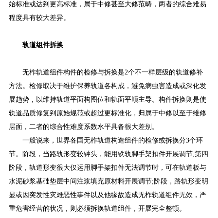
始标准或达到更高标准，属于中修甚至大修范畴，两者的综合难易
程度具有较大差异。
轨道组件拆换
无柞轨道组件构件的检修与拆换是2个不一样层级的轨道修补
方法。检修取决于维护保养轨道各构成，避免病虫害造成或深化发
展趋势，以维持轨道平面构图位和轨面平顺主导。构件拆换则是使
轨道品质修复到原始规范或超过更标准化，归属于中修以至于维修
层面，二者的综合性难度系数水平具备很大差别。
一般说来，世界各国无柞轨道构造组件的检修或拆换分3个环
节。阶段，当路轨形变较钟头，能用铁轨脚手架扣件开展调节;第四
阶段，轨道形变很大仅运用脚手架扣件无法调节时，可在轨道板与
水泥砂浆基础垫层中间注浆填充原材料开展调节;阶段，路轨形变明
显或因突发性灾难恶性事件以及他缘故造成无柞轨道组件无效，严
重危害经营的状况，则必须拆换轨道组件，开展完全整顿。