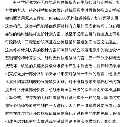
有科学研究觉得无柞轨道构件拆换宜选用取代目前支撑板计划
方案的方式，待必须替换成位置超过抗压强度时再将替换成支撑板
撤销而选用原来支撑板。Rheda2000无柞轨道拆换计划方案即选用
这类构思。这类构思能够确保原材料有充足的硬底化時间，但必须
靠谱的临时性锚杆支护计划方案，以至于必须在目前轨道边上再修
每段路轨，工程造价较高且在公路桥梁和隧道施工地区没法建立。
这类修补计划方案的设计方案和测算能够立即运用原来的轨道设计
基础理论和计算公式。针对无柞轨道修补而言，仅一部分原材料造
成毁坏，轨道的关键支撑板标准仍未产生本质更改，测算时仅考虑
到完好无损一部分路轨的支承和形变对修补一部分的危害，选用线
延展性测算基础理论只能解决困难。对于维持原来支撑板标准的前
提条件下开展部分拆换，必须创建全新升级的基础理论实体模型和
计算公式。与过去的无柞轨道修补计算公式不一样的是，轨道的支
撑板必须修补原材料独自一人进行，因而在三维建模时要考虑到原
材料在超过抗压强度指标值最后硬底化全过程中的本构关联，必须
创建考虑到原材料离散系统的基础理论测算实体模型和计算公式。